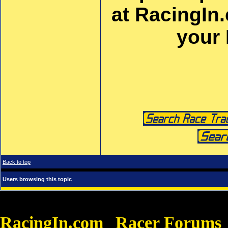
at RacingIn
your
Back to top
Users browsing this topic
RacingIn.com
Racer Forums
»