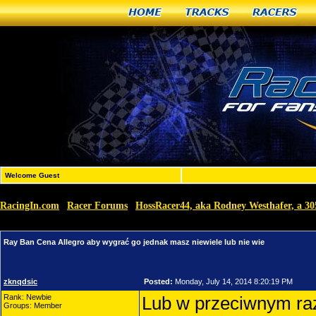
Home
Tracks
Racers
Welcome Guest
RacingIn.com
Racer Forums
HossRacer44, aka Rodney Westhafer, a 3
»
»
lub nie wie
Ray Ban Cena Allegro aby wygrać go jednak masz niewiele lub nie wie
zknqdsic
Posted:
Monday, July 14, 2014 8:20:19 PM
Rank: Newbie
Lub w przeciwnym raz
Groups: Member