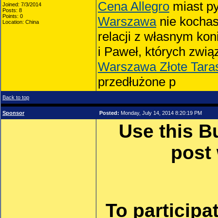
Cena Allegro
miast py
Joined: 7/3/2014
Posts: 8
Points: 0
Warszawa
nie kochas
Location: China
relacji z własnym kon
i Paweł, których zwią
Warszawa Złote Tara
przedłużone p
Back to top
Sponsor
Posted:
Monday, July 14, 2014 8:20:19 PM
Use this B
post
To participa