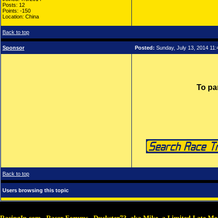
Posts: 12
Points: -150
Location: China
Back to top
Sponsor
Posted:
Sunday, July 13, 2014 11
To pa
Back to top
Users browsing this topic