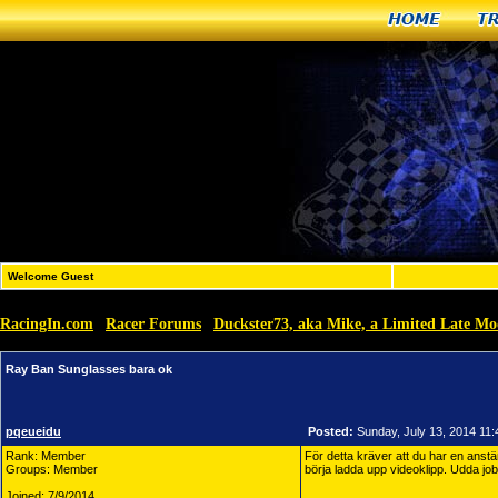
Home
T
Welcome Guest
RacingIn.com
Racer Forums
Duckster73, aka Mike, a Limited Late Mo
»
»
Ray Ban Sunglasses bara ok
pqeueidu
Posted:
Sunday, July 13, 2014 11
Rank: Member
För detta kräver att du har en ans
Groups: Member
börja ladda upp videoklipp. Udda jo
Joined: 7/9/2014