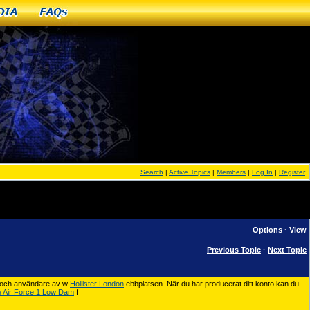
dia
FAQs
Search
|
Active Topics
|
Members
|
Log In
|
Register
Options
·
View
Previous Topic
·
Next Topic
e och användare av w
Hollister London
ebbplatsen. När du har producerat ditt konto kan du
e Air Force 1 Low Dam
f