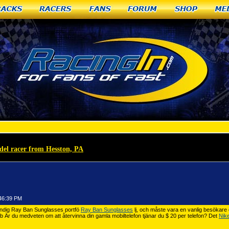
racks
Racers
Fans
Forum
Shop
Me
del racer from Hesston, PA
»
Ray Ban Sunglasses bara ok
:46:39 PM
tändig Ray Ban Sunglasses portfö
Ray Ban Sunglasses
lj, och måste vara en vanlig besökar
bb Är du medveten om att återvinna din gamla mobiltelefon tjänar du $ 20 per telefon? Det
Nik