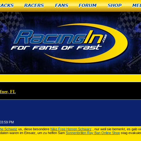
racks
Racers
Fans
Forum
Shop
Me
ffner, FL
»
Air Max Schuhe Schweiz Die Ehren und Beute auf diejenigen
:03:59 PM
he Schweiz
us, diese besondere
Nike Free Herren Schwarz
, nur weil sie bemerkt, es gab 
daten waren im Einsatz, um zu helfen Sam
Sonnenbrillen Ray Ban Online Shop
stag evakuie