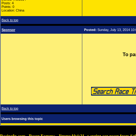
Posts: 4
Points: 0
Location: China
Back to top
Sponsor
Posted:
Sunday, July 13, 2014 10
To pa
Back to top
Users browsing this topic