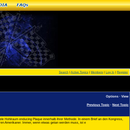
dia
FAQs
Search
|
Active Topics
|
Members
|
Log In
|
Register
Options
·
View
Previous Topic
·
Next Topic
viele Hohlraum enducing Plaque innerhalb ihrer Methode. In einem Brief an den Kongress,
ren Amerikaner. Immer, wenn etwas getan werden muss, ist e