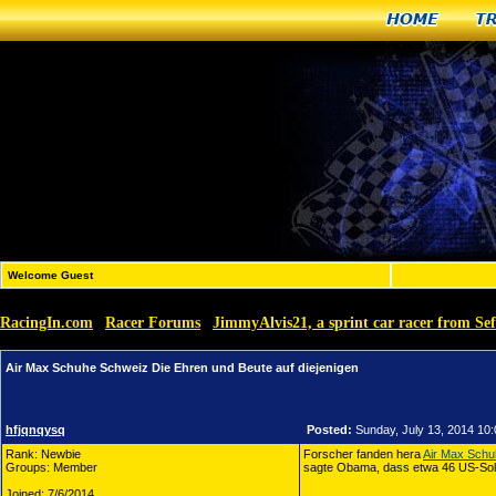
Home
T
Welcome Guest
RacingIn.com
Racer Forums
JimmyAlvis21, a sprint car racer from Se
»
»
Air Max Schuhe Schweiz Die Ehren und Beute auf diejenigen
hfjqnqysq
Posted:
Sunday, July 13, 2014 10
Rank: Newbie
Forscher fanden hera
Air Max Schu
Groups: Member
sagte Obama, dass etwa 46 US-Sol
Joined: 7/6/2014