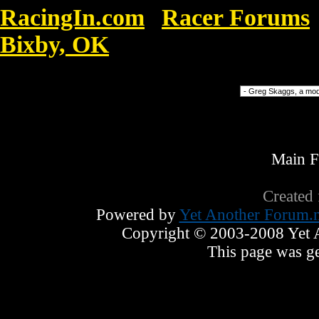
RacingIn.com
Racer Forums
»
Bixby, OK
»
Hollister Kläder För Barn 
Forum Jump
Main 
Created
Powered by
Yet Another Forum.n
Copyright © 2003-2008 Yet An
This page was ge