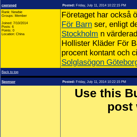
cxersnqd
Posted:
Friday, July 11, 2014 10:22:15 PM
Rank: Newbie
Företaget har också ö
Groups: Member
För Barn
ser, enligt 
Joined: 7/10/2014
Posts: 6
Points: 0
Stockholm
n värderade
Location: China
Hollister Kläder För B
procent kontant och c
Solglasögon Götebor
Back to top
Sponsor
Posted:
Friday, July 11, 2014 10:22:15 PM
Use this B
post