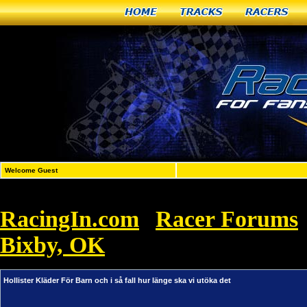
Home
Tracks
Racers
Welcome Guest
RacingIn.com
Racer Forums
»
Bixby, OK
»
Hollister Kläder För Barn 
Hollister Kläder För Barn och i så fall hur länge ska vi utöka det