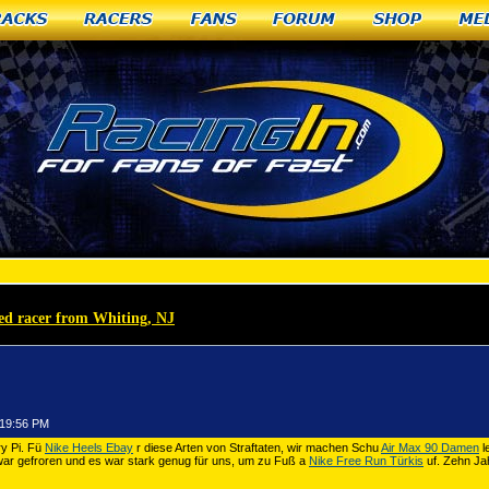
racks
Racers
Fans
Forum
Shop
Me
ied racer from Whiting, NJ
»
Nike Heels Ebay psychische Schwächen wie schlechtes Gedächtn
:19:56 PM
ry Pi. Fü
Nike Heels Ebay
r diese Arten von Straftaten, wir machen Schu
Air Max 90 Damen
l
r gefroren und es war stark genug für uns, um zu Fuß a
Nike Free Run Türkis
uf. Zehn Jah