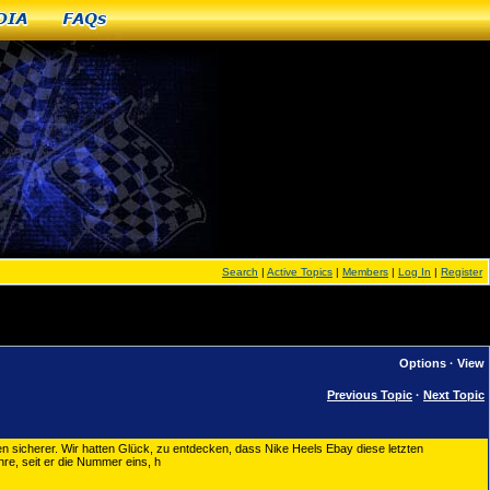
dia
FAQs
Search
|
Active Topics
|
Members
|
Log In
|
Register
is
Options
·
View
Previous Topic
·
Next Topic
en sicherer. Wir hatten Glück, zu entdecken, dass Nike Heels Ebay diese letzten
re, seit er die Nummer eins, h