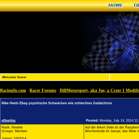
Home
T
Welcome Guest
RacingIn.com
Racer Forums
DillMotorsport, aka Joe, a Crate 1 Modif
»
»
Nike Heels Ebay psychische Schwächen wie schlechtes Gedächtnis
efbqrhiu
Posted:
Monday, July 14, 2014 11
Rank: Newbie
Auf der linken Seite ist der Raspber
Groups: Member
Wochenende im Januar, das Meer wa
Joined: 7/9/2014