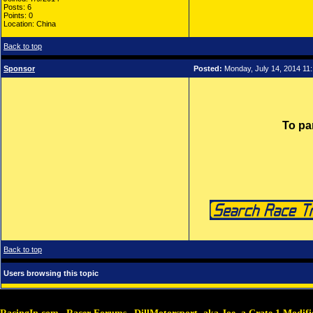
Posts: 6
Points: 0
Location: China
Back to top
Sponsor
Posted:
Monday, July 14, 2014 11
To pa
Back to top
Users browsing this topic