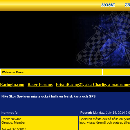
Home
T
Welcome Guest
RacingIn.com
Racer Forums
FrischRacing21, aka Charlie, a roadrunne
»
»
Nike Skor Spelaren måste också hålla en fysisk karta och GPS
hqmngdfc
Posted:
Monday, July 14, 2014 2:
Rank: Newbie
Spelaren måste också hålla en fys
Groups: Member
lupp, vissa föremål och platser, till 
Joined: 7/10/2014