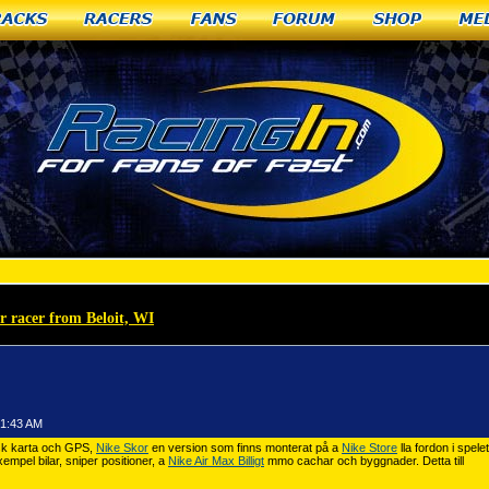
racks
Racers
Fans
Forum
Shop
Me
r racer from Beloit, WI
»
Nike Skor Spelaren måste också hålla en fysisk karta och GPS
01:43 AM
isk karta och GPS,
Nike Skor
en version som finns monterat på a
Nike Store
lla fordon i spel
exempel bilar, sniper positioner, a
Nike Air Max Billigt
mmo cachar och byggnader. Detta till