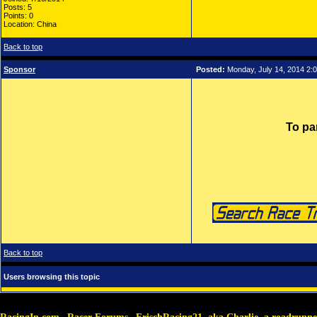
Posts: 5
Points: 0
Location: China
Back to top
Sponsor
Posted:
Monday, July 14, 2014 2:
To pa
Back to top
Users browsing this topic