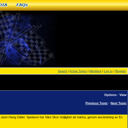
dia
FAQs
Search
|
Active Topics
|
Members
|
Log In
|
Register
Options
·
View
Previous Topic
·
Next Topic
et utom Hang Glider. Spelaren har Nike Skor möjlighet att märka, genom användning av En