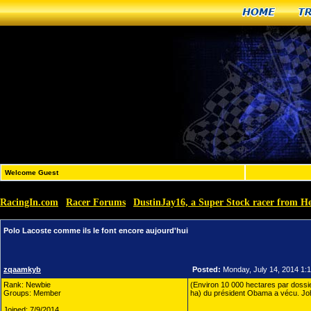
Home
T
Welcome Guest
RacingIn.com
Racer Forums
DustinJay16, a Super Stock racer from He
»
»
Polo Lacoste comme ils le font encore aujourd'hui
zqaamkyb
Posted:
Monday, July 14, 2014 1:
Rank: Newbie
(Environ 10 000 hectares par doss
Groups: Member
ha) du président Obama a vécu. Jo
Joined: 7/9/2014