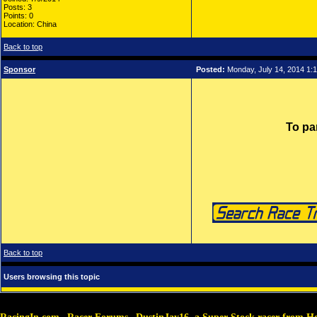
Posts: 3
Points: 0
Location: China
Back to top
Sponsor
Posted:
Monday, July 14, 2014 1:
To pa
Back to top
Users browsing this topic