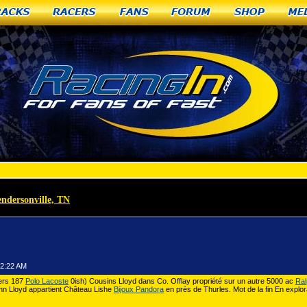
racks
Racers
Fans
Forum
Shop
Me
ndersonville, TN
»
Polo Lacoste comme ils le font encore aujourd'hui
12:22 AM
iers 187
Polo Lacoste
0ish) Cousins ​​Lloyd dans Co. Offlay propriété sur un autre 5000 ac
Ral
hn Lloyd appartient Château Lishe
Bijoux Pandora
en près de Thurles. Mot de la fin En explor