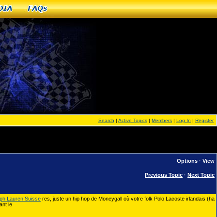
dia
FAQs
Search
|
Active Topics
|
Members
|
Log In
|
Register
Options
·
View
Previous Topic
·
Next Topic
ph Lauren Suisse
res, juste un hip hop de Moneygall où votre folk Polo Lacoste irlandais (ha
ant le