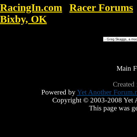
RacingIn.com
Racer Forums
»
Bixby, OK
»
Hollister Kläder För Barn 
Forum Jump
Main 
Created
Powered by
Yet Another Forum.n
Copyright © 2003-2008 Yet An
This page was ge