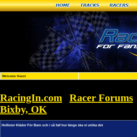
Home
Tracks
Racers
Welcome Guest
RacingIn.com
Racer Forums
»
Bixby, OK
»
Hollister Kläder För Barn 
Hollister Kläder För Barn och i så fall hur länge ska vi utöka det