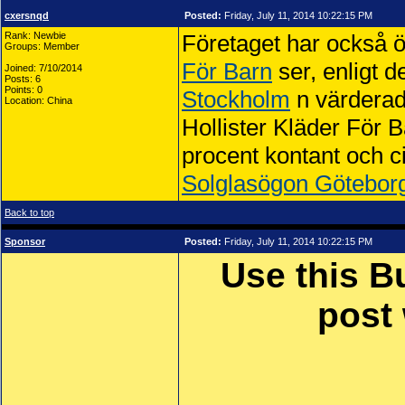
cxersnqd
Posted:
Friday, July 11, 2014 10:22:15 PM
Rank: Newbie
Företaget har också ö
Groups: Member
För Barn
ser, enligt 
Joined: 7/10/2014
Posts: 6
Points: 0
Stockholm
n värderade
Location: China
Hollister Kläder För B
procent kontant och c
Solglasögon Götebor
Back to top
Sponsor
Posted:
Friday, July 11, 2014 10:22:15 PM
Use this B
post